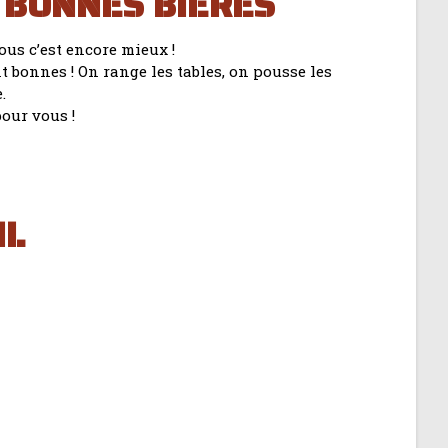
S BONNES BIÈRES
ous c’est encore mieux !
t bonnes ! On range les tables, on pousse les
e.
our vous !
IL