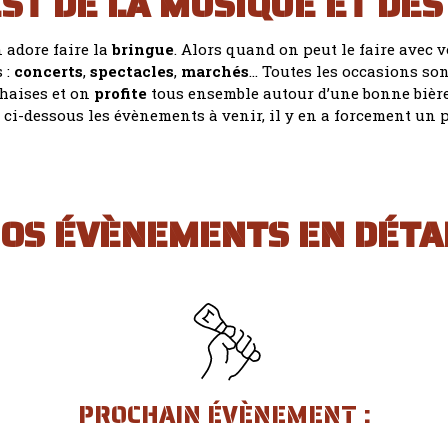
EST DE LA MUSIQUE ET DE
 adore faire la
bringue
. Alors quand on peut le faire avec v
 :
concerts
,
spectacles
,
marchés
… Toutes les occasions son
haises et on
profite
tous ensemble autour d’une bonne bièr
 ci-dessous les évènements à venir, il y en a forcement un p
OS ÉVÈNEMENTS EN DÉTA
PROCHAIN ÉVÈNEMENT :