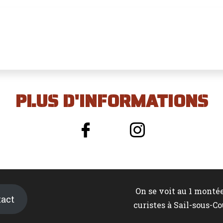
PLUS D'INFORMATIONS
On se voit au
1 montée
act
curistes à Sail-sous-C