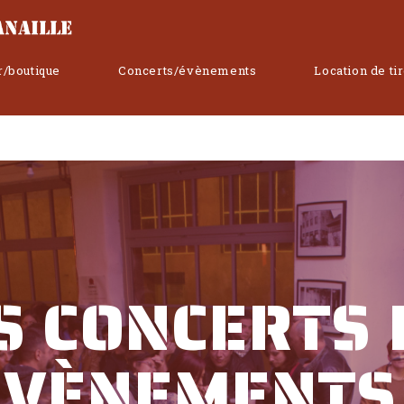
r/boutique
Concerts/évènements
Location de ti
S CONCERTS 
ÉVÈNEMENTS