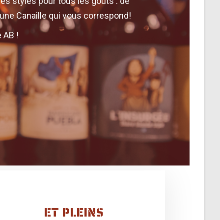
des styles pour tous les goûts : de
nt une Canaille qui vous correspond!
 AB !
ET PLEINS