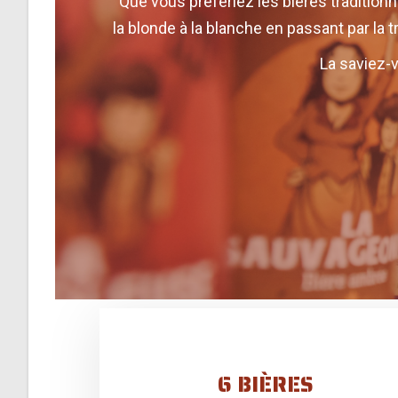
Que vous préfériez les bières traditionn
la blonde à la blanche en passant par la 
La saviez-v
6 BIÈRES