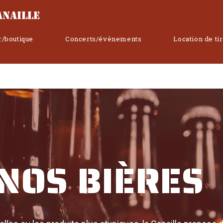
r/boutique
Concerts/évènements
Location de ti
NOS BIÈRES